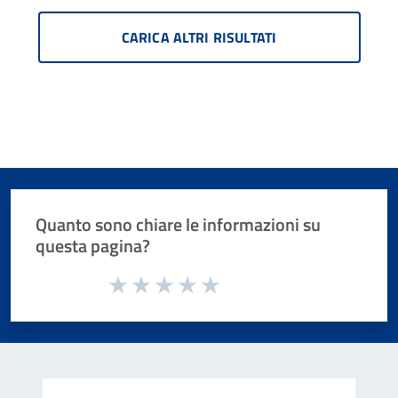
CARICA ALTRI RISULTATI
Quanto sono chiare le informazioni su
questa pagina?
Valuta da 1 a 5 stelle la pagina
Valuta 1 stelle su 5
Valuta 2 stelle su 5
Valuta 3 stelle su 5
Valuta 4 stelle su 5
Valuta 5 stelle su 5