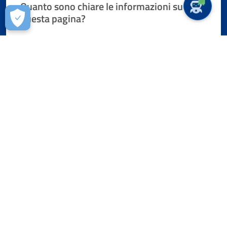
Quanto sono chiare le informazioni su
questa pagina?
Valuta da 1 a 5 stelle la pagina
Valuta 1 stelle su 5
Valuta 2 stelle su 5
Valuta 3 stelle su 5
Valuta 4 stelle su 5
Valuta 5 stelle su 5
Contatta il comune
Leggi le domande frequenti
Richiedi assistenza
Prenota appuntamento
Problemi in città
Segnala disservizio