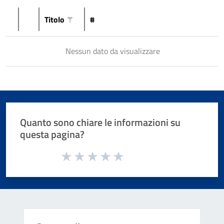
Titolo
#
Nessun dato da visualizzare
Quanto sono chiare le informazioni su
questa pagina?
Valuta da 1 a 5 stelle la pagina
Valuta 1 stelle su 5
Valuta 2 stelle su 5
Valuta 3 stelle su 5
Valuta 4 stelle su 5
Valuta 5 stelle su 5