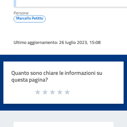
Persone
Marcello Petitto
Ultimo aggiornamento:
26 luglio 2023, 15:08
Quanto sono chiare le informazioni su
questa pagina?
Valuta da 1 a 5 stelle la pagina
Valuta 1 stelle su 5
Valuta 2 stelle su 5
Valuta 3 stelle su 5
Valuta 4 stelle su 5
Valuta 5 stelle su 5