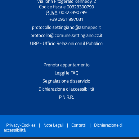
Via John Fitzgerald Kennedy, 2
Codice fiscale 00323390799
P. IVA:
00323390799
+39 0961 997031
protocollo.settingiano@asmepec.it
protocollo@comune.settingiano.cz.it
URP - Ufficio Relazioni con il Pubblico
Prenota appuntamento
Leggi le FAQ
Segnalazione disservizio
Dichiarazione di accessibilità
P.N.R.R.
Privacy-Cookies
|
Note Legali
|
Contatti
|
Dichiarazione di
accessibilità