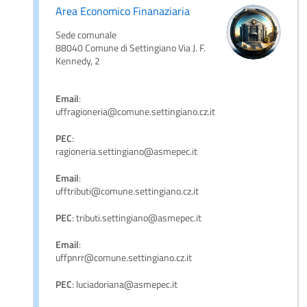
Area Economico Finanaziaria
Sede comunale
88040 Comune di Settingiano Via J. F.
Kennedy, 2
Email
:
uffragioneria@comune.settingiano.cz.it
PEC
:
ragioneria.settingiano@asmepec.it
Email
:
ufftributi@comune.settingiano.cz.it
PEC
: tributi.settingiano@asmepec.it
Email
:
uffpnrr@comune.settingiano.cz.it
PEC
: luciadoriana@asmepec.it