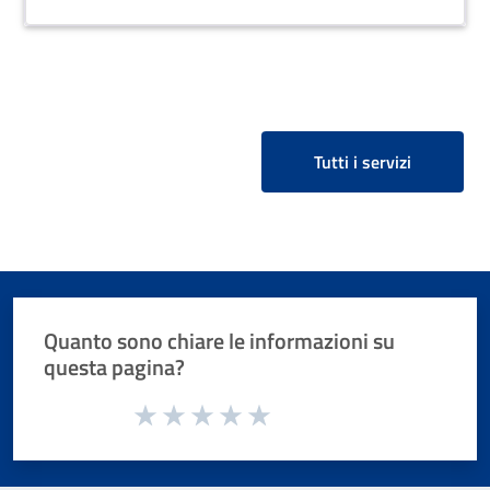
Tutti i servizi
Quanto sono chiare le informazioni su
questa pagina?
Valuta da 1 a 5 stelle la pagina
Valuta 1 stelle su 5
Valuta 2 stelle su 5
Valuta 3 stelle su 5
Valuta 4 stelle su 5
Valuta 5 stelle su 5