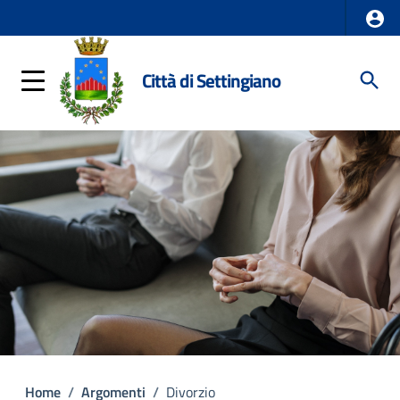
Città di Settingiano
Home
/
Argomenti
/
Divorzio