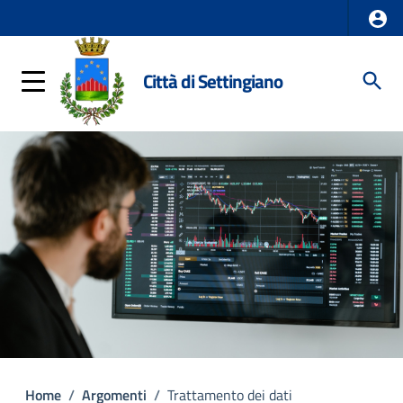
Città di Settingiano
Home
/
Argomenti
/
Trattamento dei dati