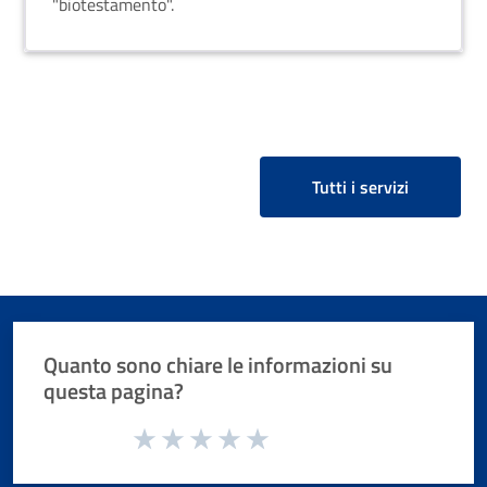
"biotestamento".
Tutti i servizi
Quanto sono chiare le informazioni su
questa pagina?
Valuta da 1 a 5 stelle la pagina
Valuta 1 stelle su 5
Valuta 2 stelle su 5
Valuta 3 stelle su 5
Valuta 4 stelle su 5
Valuta 5 stelle su 5