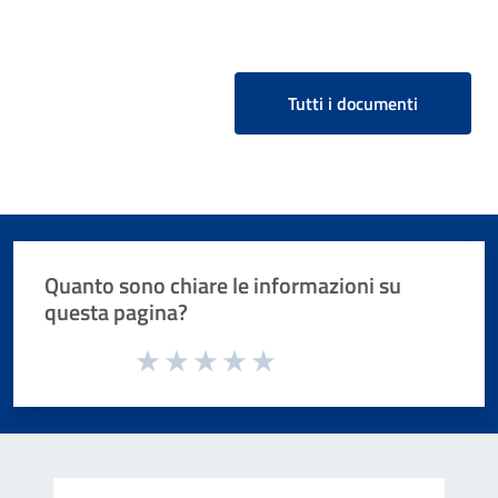
Tutti i documenti
Quanto sono chiare le informazioni su
questa pagina?
Valuta da 1 a 5 stelle la pagina
Valuta 1 stelle su 5
Valuta 2 stelle su 5
Valuta 3 stelle su 5
Valuta 4 stelle su 5
Valuta 5 stelle su 5